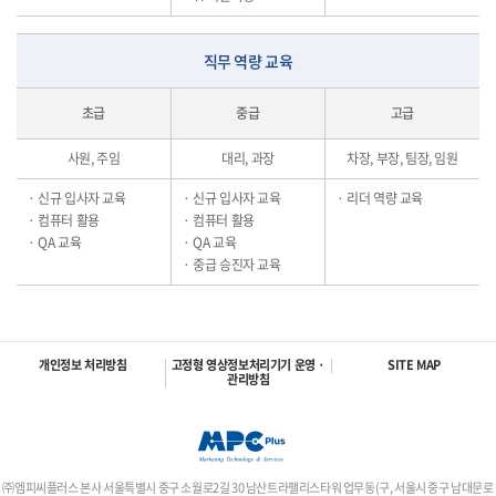
직무 역량 교육
초급
중급
고급
사원, 주임
대리, 과장
차장, 부장, 팀장, 임원
· 신규 입사자 교육
· 신규 입사자 교육
· 리더 역량 교육
· 컴퓨터 활용
· 컴퓨터 활용
· QA 교육
· QA 교육
· 중급 승진자 교육
개인정보 처리방침
고정형 영상정보처리기기 운영 ·
SITE MAP
관리방침
㈜엠피씨플러스 본사 서울특별시 중구 소월로2길 30 남산트라팰리스타워 업무동(구, 서울시 중구 남대문로