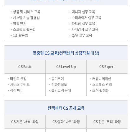
· 상품 및 서비스 교육
· 매니저 실무 교육
· 시스템 기능 활용법
· 수퍼바이저 실무 교육
· 역할 연기
· 파트장 실무 교육
· 스크립트 활용법
· 사내강사 실무 교육
· 1:1 활용법
· QAA 실무 교육
맞춤형 CS 교육(컨택센터 상담직원 대상)
CS Basic
CS Level-Up
CS Expert
· 마인드 셋업
· 동기부여
· 커뮤니케이션
· 서비스 마인드
· 전화친절도
· 스트레스 관리
· 직장 매너
· 불만고객 응대
· 조직 활성화
컨택센터 CS 공개 교육
CS 기본 '새싹' 과정
CS 심화 '나무' 과정
CS 전문 '뿌리' 과정