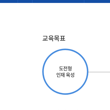
교육목표
도전형
인재 육성