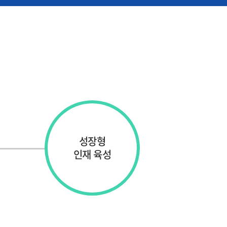
성장형
인재 육성