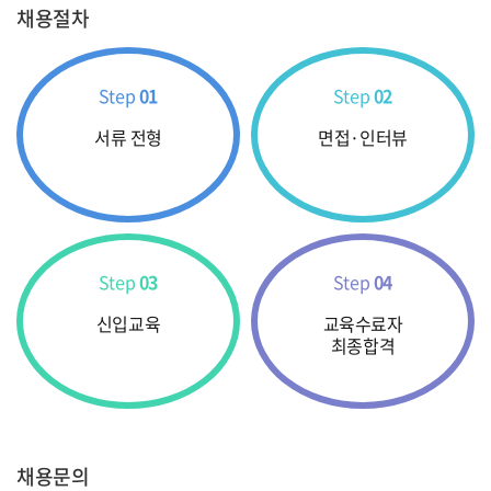
채용절차
Step
01
Step
02
서류 전형
면접·인터뷰
Step
03
Step
04
신입교육
교육수료자
최종합격
채용문의